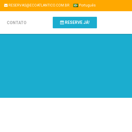
1
RESERVAS@ECOATLANTICO.COM.BR
Português
RESERVE JÁ!
CONTATO