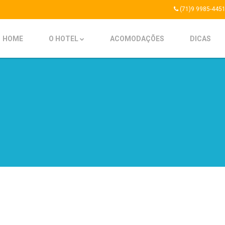
(71)9 9985-445
HOME
O HOTEL
ACOMODAÇÕES
DICAS