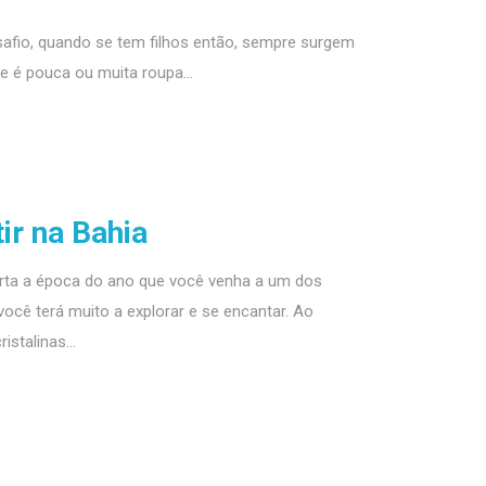
afio, quando se tem filhos então, sempre surgem
ue é pouca ou muita roupa...
ir na Bahia
orta a época do ano que você venha a um dos
ocê terá muito a explorar e se encantar. Ao
stalinas...