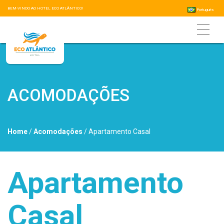
BEM-VINDO AO HOTEL ECO ATLÂNTICO!
Português
ACOMODAÇÕES
Home
/
Acomodações
/ Apartamento Casal
Apartamento
Casal